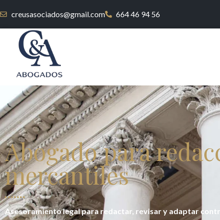
creusasociados@gmail.com
664 46 94 56
Abogado para redacc
mercantiles
Asesoramiento legal para redactar, revisar y adaptar cont