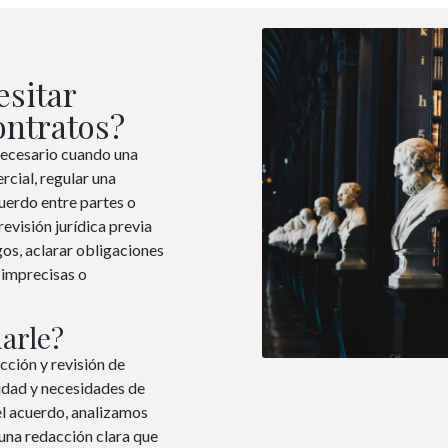
sitar
ontratos?
necesario cuando una
rcial, regular una
uerdo entre partes o
revisión jurídica previa
gos, aclarar obligaciones
 imprecisas o
arle?
ción y revisión de
idad y necesidades de
l acuerdo, analizamos
una redacción clara que