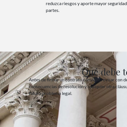
reduzca riesgos y aporte mayor seguridad e
partes.
Qué debe t
Antes de firmar un contrato conviene revisar con de
consecuencias de resolución y cualquier otra cláusu
futuro problema legal.