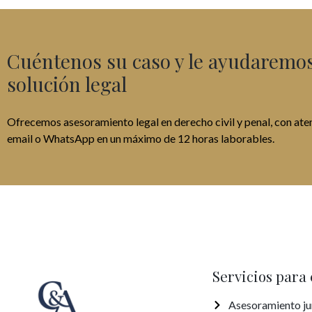
Cuéntenos su caso y le ayudaremos 
solución legal
Ofrecemos asesoramiento legal en derecho civil y penal, con aten
email o WhatsApp en un máximo de 12 horas laborables.
Servicios para
Asesoramiento ju