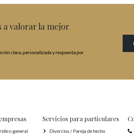
a valorar la mejor
ción clara, personalizada y respuesta por
 empresas
Servicios para particulares
Co
rídico general
Divorcios / Pareja de hecho