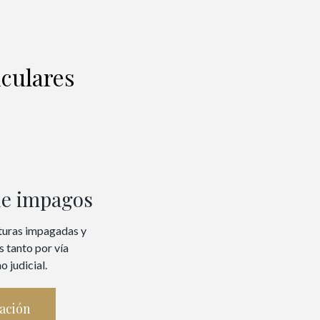
iculares
de impagos
turas impagadas y
 tanto por vía
o judicial.
ación