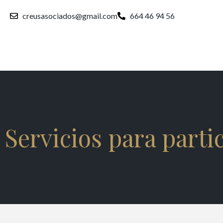
creusasociados@gmail.com
664 46 94 56
Servicios para parti